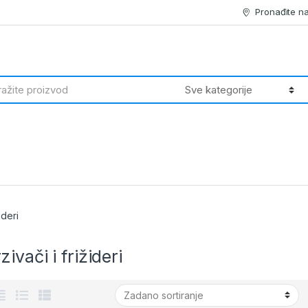
Pronađite n
h
ideri
ivači i frižideri