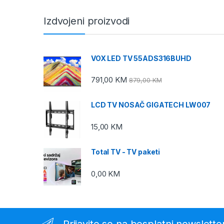
Izdvojeni proizvodi
VOX LED TV 55ADS316BUHD
791,00
KM
879,00
KM
LCD TV NOSAČ GIGATECH LW007
15,00
KM
Total TV - TV paketi
0,00
KM