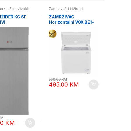
hnika
,
Zamrzivači i
Zamrzivači i frižideri
IŽIDER KG SF
ZAMRZIVAC
IVI
Horizontalni VOX BE1-
200RL
550,00
KM
495,00
KM
KM
50
KM