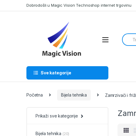
Skip
Skip
Dobrodošli u Magic Vision Technoshop internet trgovinu
to
to
navigation
content
Searc
for:
Sve kategorije
Početna
Bijela tehnika
Zamrzivači i friž
Zamrz
Prikaži sve kategorije
Bijela tehnika
(20)