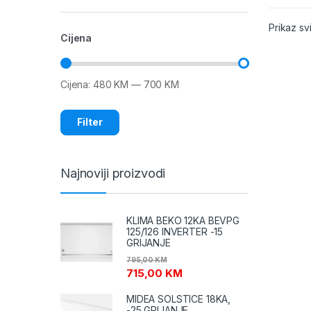
Prikaz sv
Cijena
Cijena:
480 KM
—
700 KM
Minimalna
Maksimalna
cijena
cijena
Filter
Najnoviji proizvodi
KLIMA BEKO 12KA BEVPG
125/126 INVERTER -15
GRIJANJE
795,00
KM
715,00
KM
MIDEA SOLSTICE 18KA,
-25 GRIJANJE,