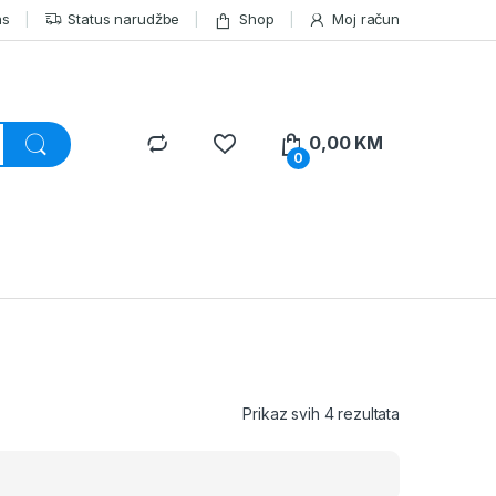
as
Status narudžbe
Shop
Moj račun
0,00
KM
0
Prikaz svih 4 rezultata