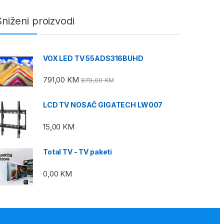
Sniženi proizvodi
VOX LED TV 55ADS316BUHD
791,00
KM
879,00
KM
LCD TV NOSAČ GIGATECH LW007
15,00
KM
Total TV - TV paketi
0,00
KM