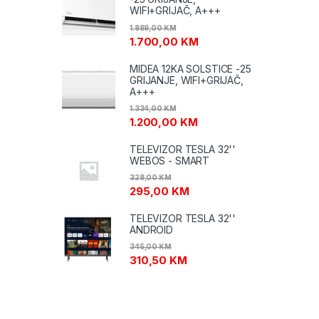
WIFI+GRIJAČ, A+++
1.889,00
KM
1.700,00
KM
MIDEA 12KA SOLSTICE -25
GRIJANJE, WIFI+GRIJAČ,
A+++
1.334,00
KM
1.200,00
KM
TELEVIZOR TESLA 32''
WEBOS - SMART
328,00
KM
295,00
KM
TELEVIZOR TESLA 32''
ANDROID
345,00
KM
310,50
KM