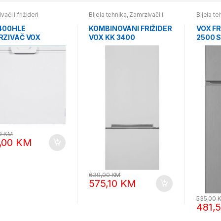
ači i frižideri
Bijela tehnika
,
Zamrzivači i
Bijela te
frižideri
frižideri
400HLE
KOMBINOVANI FRIŽIDER
VOX FR
ZIVAČ VOX
VOX KK 3400
2500 S
0
KM
,00
KM
639,00
KM
575,10
KM
535,00
481,