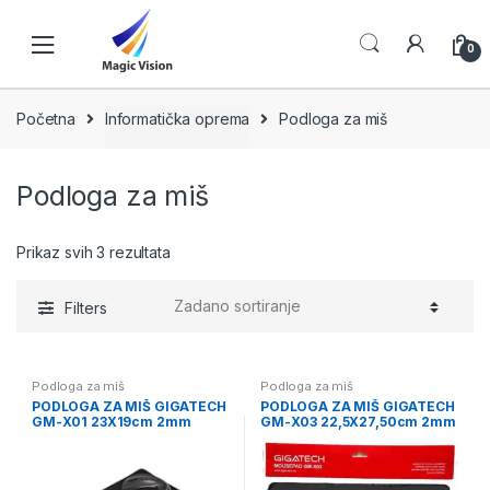
Skip
Skip
to
to
0
navigation
content
Početna
Informatička oprema
Podloga za miš
Podloga za miš
Prikaz svih 3 rezultata
Filters
Podloga za miš
Podloga za miš
PODLOGA ZA MIŠ GIGATECH
PODLOGA ZA MIŠ GIGATECH
GM-X01 23X19cm 2mm
GM-X03 22,5X27,50cm 2mm