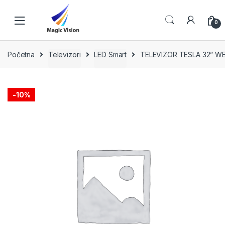
Skip
Skip
to
to
0
navigation
content
Početna
Televizori
LED Smart
TELEVIZOR TESLA 32” W
-
10%