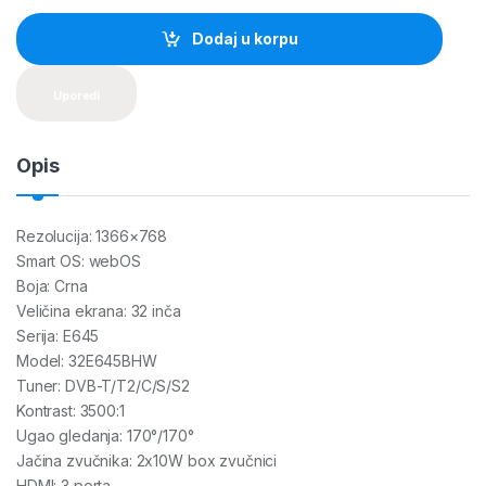
n
t
Dodaj u korpu
i
t
y
Uporedi
Opis
Rezolucija: 1366×768
Smart OS: webOS
Boja: Crna
Veličina ekrana: 32 inča
Serija: E645
Model: 32E645BHW
Tuner: DVB-T/T2/C/S/S2
Kontrast: 3500:1
Ugao gledanja: 170°/170°
Jačina zvučnika: 2x10W box zvučnici
HDMI: 3 porta