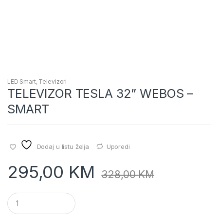
LED Smart
,
Televizori
TELEVIZOR TESLA 32” WEBOS –
SMART
Dodaj u listu želja
Uporedi
295,00
KM
328,00
KM
Q
u
a