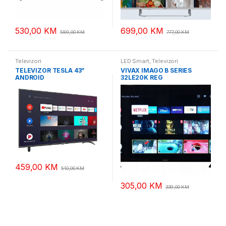
530,00
KM
699,00
KM
589,00
KM
777,00
KM
Televizori
LED Smart
,
Televizori
TELEVIZOR TESLA 43”
VIVAX IMAGO B SERIES
ANDROID
32LE20K REG
459,00
KM
510,00
KM
305,00
KM
339,00
KM