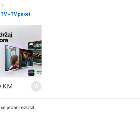
TV
 TV – TV paketi
0
KM
 se jedan rezultat