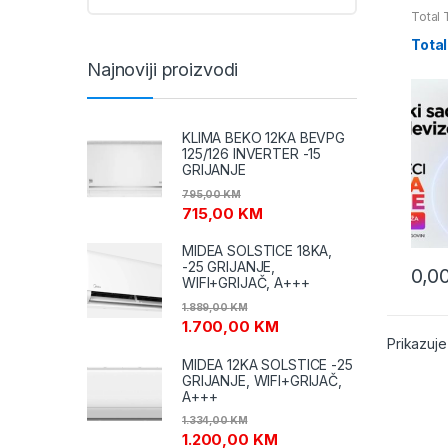
Total 
Total
Najnoviji proizvodi
KLIMA BEKO 12KA BEVPG
125/126 INVERTER -15
GRIJANJE
795,00
KM
715,00
KM
MIDEA SOLSTICE 18KA,
-25 GRIJANJE,
0,0
WIFI+GRIJAČ, A+++
1.889,00
KM
1.700,00
KM
Prikazuje
MIDEA 12KA SOLSTICE -25
GRIJANJE, WIFI+GRIJAČ,
A+++
1.334,00
KM
1.200,00
KM