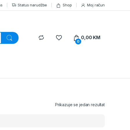
as
Status narudžbe
Shop
Moj račun
0,00
KM
0
Prikazuje se jedan rezultat