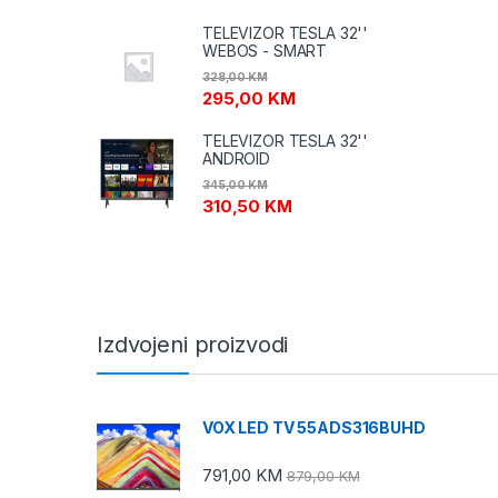
TELEVIZOR TESLA 32''
WEBOS - SMART
328,00
KM
295,00
KM
TELEVIZOR TESLA 32''
ANDROID
345,00
KM
310,50
KM
Izdvojeni proizvodi
VOX LED TV 55ADS316BUHD
791,00
KM
879,00
KM