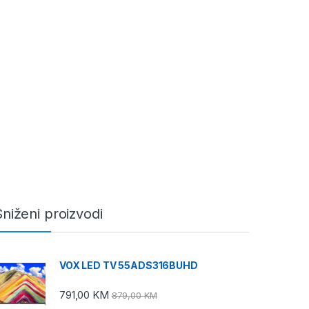
Sniženi proizvodi
VOX LED TV 55ADS316BUHD
791,00
KM
879,00
KM