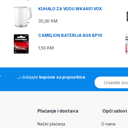
KUHALO ZA VODU WK4401 VOX
35,00
KM
CAMELION BATERIJA AG6 BP10
1,50
KM
r
...i dobijajte
kupone sa popustima
E
m
a
i
l
*
Plaćanje i dostava
Opći uslovi
Načini plaćanja
O nama