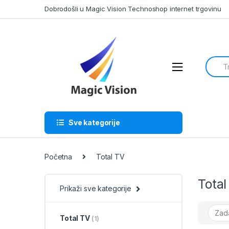
Skip
Skip
Dobrodošli u Magic Vision Technoshop internet trgovinu
to
to
navigation
content
Searc
for:
Sve kategorije
Početna
Total TV
Total
Prikaži sve kategorije
Total TV
(1)