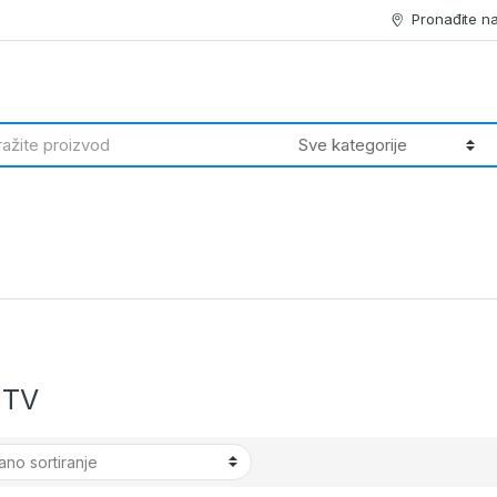
Pronađite n
h
 TV