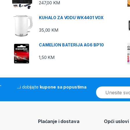
247,00
KM
KUHALO ZA VODU WK4401 VOX
35,00
KM
CAMELION BATERIJA AG6 BP10
1,50
KM
r
...i dobijajte
kupone sa popustima
E
m
a
i
l
*
Plaćanje i dostava
Opći uslovi