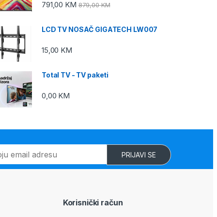
791,00
KM
879,00
KM
LCD TV NOSAČ GIGATECH LW007
15,00
KM
Total TV - TV paketi
0,00
KM
PRIJAVI SE
Korisnički račun