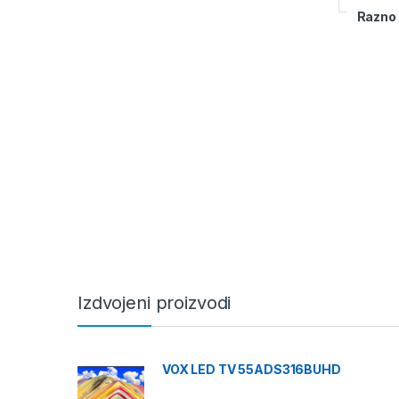
Razno
Izdvojeni proizvodi
VOX LED TV 55ADS316BUHD