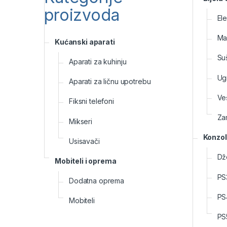
proizvoda
El
Ma
Kućanski aparati
Suš
Aparati za kuhinju
Ug
Aparati za ličnu upotrebu
Ve
Fiksni telefoni
Zam
Mikseri
Konzol
Usisavači
Dž
Mobiteli i oprema
PS
Dodatna oprema
PS
Mobiteli
PS