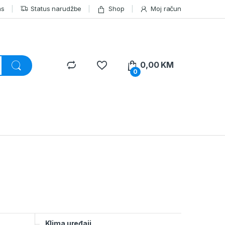
as
Status narudžbe
Shop
Moj račun
0,00
KM
0
Klima uređaji