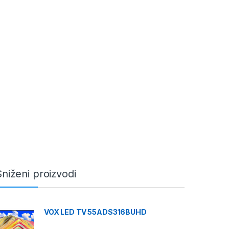
Sniženi proizvodi
VOX LED TV 55ADS316BUHD