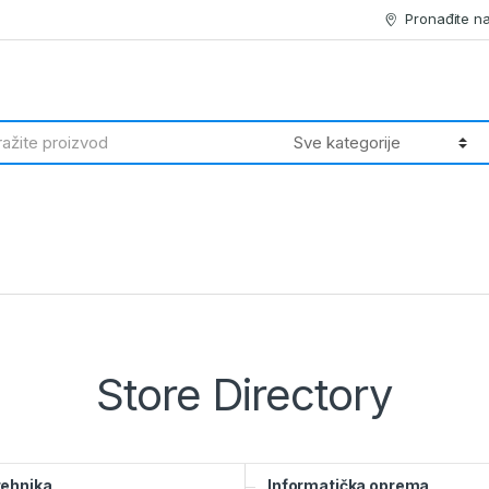
Pronađite n
h
Store Directory
 tehnika
Informatička oprema