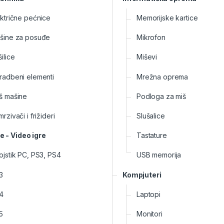
ektrične pećnice
Memorijske kartice
šine za posuđe
Mikrofon
ilice
Miševi
radbeni elementi
Mrežna oprema
š mašine
Podloga za miš
rzivači i frižideri
Slušalice
e - Video igre
Tastature
ojstik PC, PS3, PS4
USB memorija
3
Kompjuteri
4
Laptopi
5
Monitori