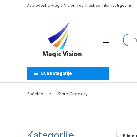
Skip
Skip
Dobrodošli u Magic Vision Technoshop internet trgovinu
to
to
navigation
content
Searc
for:
Sve kategorije
Početna
Store Directory
Kategorije
Bijela