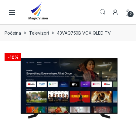
Skip
Skip
to
to
0
navigation
content
Početna
Televizori
43VAQ750B VOX QLED TV
-
10%