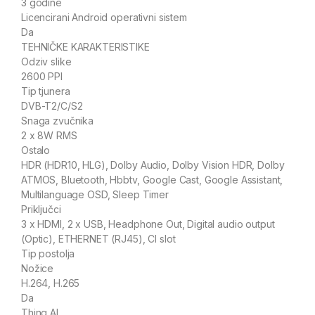
3 godine
Licencirani Android operativni sistem
Da
TEHNIČKE KARAKTERISTIKE
Odziv slike
2600 PPI
Tip tjunera
DVB-T2/C/S2
Snaga zvučnika
2 x 8W RMS
Ostalo
HDR (HDR10, HLG), Dolby Audio, Dolby Vision HDR, Dolby
ATMOS, Bluetooth, Hbbtv, Google Cast, Google Assistant,
Multilanguage OSD, Sleep Timer
Priključci
3 x HDMI, 2 x USB, Headphone Out, Digital audio output
(Optic), ETHERNET (RJ45), Cl slot
Tip postolja
Nožice
H.264, H.265
Da
Thinq Al