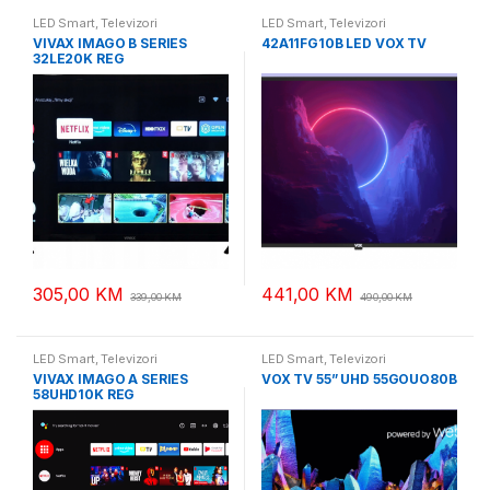
LED Smart
,
Televizori
LED Smart
,
Televizori
VIVAX IMAGO B SERIES
42A11FG10B LED VOX TV
32LE20K REG
305,00
KM
441,00
KM
339,00
KM
490,00
KM
LED Smart
,
Televizori
LED Smart
,
Televizori
VIVAX IMAGO A SERIES
VOX TV 55” UHD 55GOUO80B
58UHD10K REG