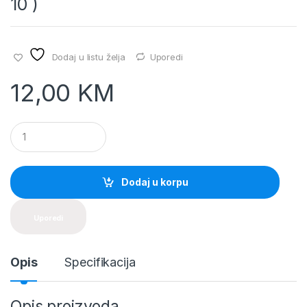
10 )
Dodaj u listu želja
Uporedi
12,00
KM
Q
u
a
n
t
Dodaj u korpu
i
t
y
Uporedi
Opis
Specifikacija
Opis proizvoda