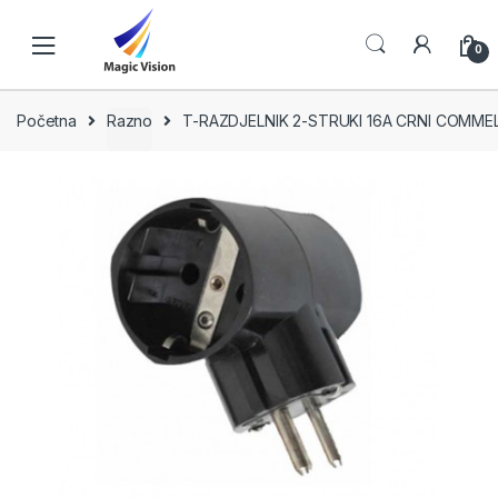
Skip
Skip
to
to
0
navigation
content
Početna
Razno
T-RAZDJELNIK 2-STRUKI 16A CRNI COMME