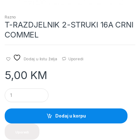
Razno
T-RAZDJELNIK 2-STRUKI 16A CRNI
COMMEL
Dodaj u listu želja
Uporedi
5,00
KM
Q
u
a
n
t
Dodaj u korpu
i
t
y
Uporedi