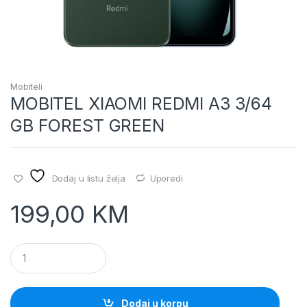
Mobiteli
MOBITEL XIAOMI REDMI A3 3/64
GB FOREST GREEN
Dodaj u listu želja
Uporedi
199,00
KM
Q
u
a
n
t
Dodaj u korpu