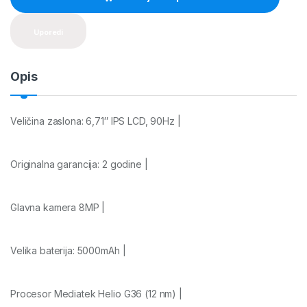
i
t
y
Uporedi
Opis
Veličina zaslona: 6,71″ IPS LCD, 90Hz |
Originalna garancija: 2 godine |
Glavna kamera 8MP |
Velika baterija: 5000mAh |
Procesor Mediatek Helio G36 (12 nm) |