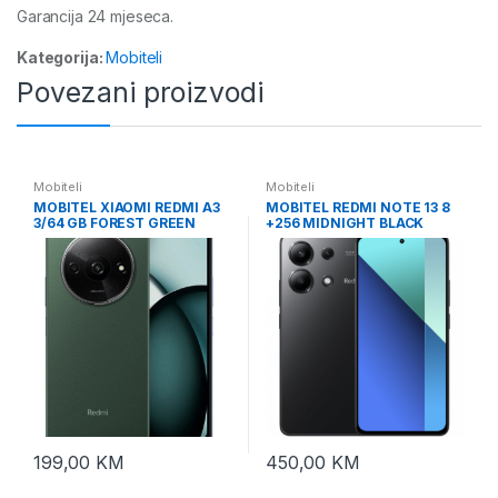
Garancija 24 mjeseca.
Kategorija:
Mobiteli
Povezani proizvodi
Mobiteli
Mobiteli
MOBITEL XIAOMI REDMI A3
MOBITEL REDMI NOTE 13 8
3/64 GB FOREST GREEN
+256 MIDNIGHT BLACK
199,00
KM
450,00
KM