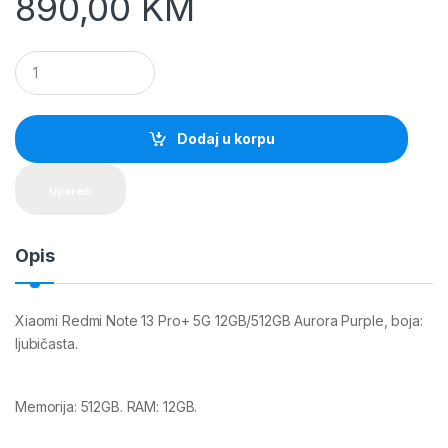
890,00
KM
Q
u
a
n
t
Dodaj u korpu
i
t
y
Uporedi
Opis
Xiaomi Redmi Note 13 Pro+ 5G 12GB/512GB Aurora Purple, boja:
ljubičasta.
Memorija: 512GB. RAM: 12GB.